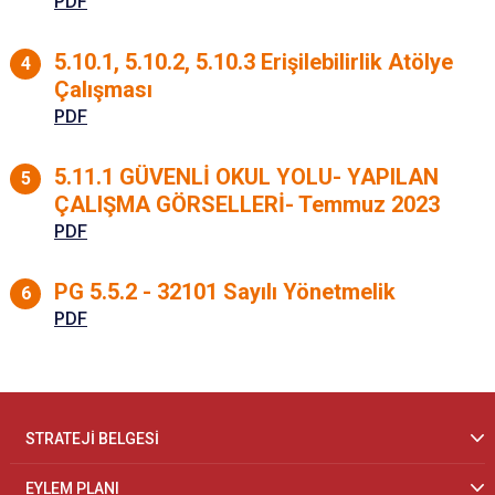
PDF
5.10.1, 5.10.2, 5.10.3 Erişilebilirlik Atölye
Çalışması
PDF
5.11.1 GÜVENLİ OKUL YOLU- YAPILAN
ÇALIŞMA GÖRSELLERİ- Temmuz 2023
PDF
PG 5.5.2 - 32101 Sayılı Yönetmelik
PDF
STRATEJİ BELGESİ
EYLEM PLANI