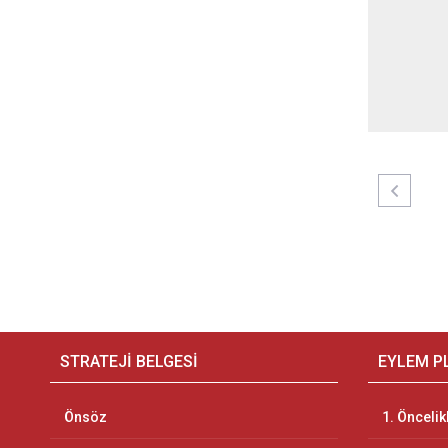
STRATEJİ BELGESİ
EYLEM P
Önsöz
1. Öncelik