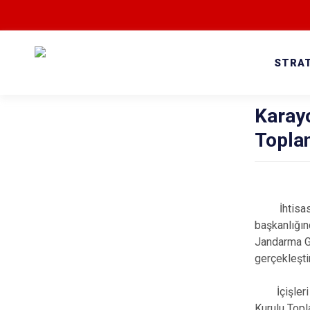
STRAT
Karayo
Toplan
İhtisas Gru
başkanlığın
Jandarma Ge
gerçekleşti
İçişleri Ba
Kurulu Topl