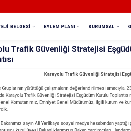
EJİ BELGESİ
EYLEM PLANI
KURUMSAL
lu Trafik Güvenliği Stratejisi Eşgü
tısı
Karayolu Trafik Güvenliği Stratejisi Eş
plarının yürüttüğü çalışmaların değerlendirilmesi amacıyla; 23 
da Karayolu Trafik Güvenliği Stratejisi Eşgüdüm Kurulu Toplantısını
nel Komutanımız, Emniyet Genel Müdürümüz, ilgili kurum ve kurul
rdik.
kanımız sayın Ali Yerlikaya sosyal medya hesabından yaptığı pa
antısını, kurul üyesi Bakanlıklarımızın Bakan Yardımcıları, Jand