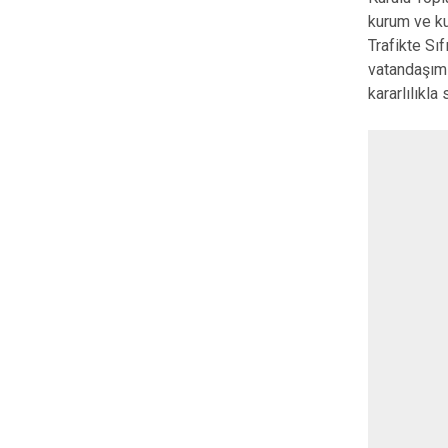
kurum ve ku
Trafikte Sı
vatandaşımı
kararlılıkl