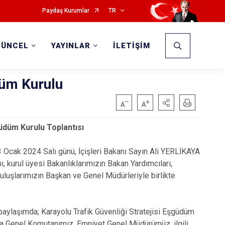
Paydaş Kurumlar
TR
GÜNCEL
YAYINLAR
İLETİŞİM
düm Kurulu
güdüm Kurulu Toplantısı
Ocak 2024 Salı günü, İçişleri Bakanı Sayın Ali YERLİKAYA
, kurul üyesi Bakanlıklarımızın Bakan Yardımcıları,
uşlarımızın Başkan ve Genel Müdürleriyle birlikte
ylaşımda; Karayolu Trafik Güvenliği Stratejisi Eşgüdüm
arma Genel Komutanımız, Emniyet Genel Müdürümüz, ilgili