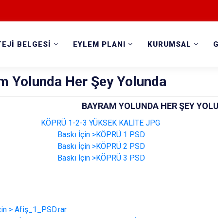
EJİ BELGESİ
EYLEM PLANI
KURUMSAL
m Yolunda Her Şey Yolunda
BAYRAM YOLUNDA HER ŞEY YOL
KÖPRÜ 1-2-3 YÜKSEK KALİTE JPG
Baskı İçin >KÖPRÜ 1 PSD
Baskı İçin >
KÖPRÜ 2 PSD
Baskı İçin >
KÖPRÜ 3 PSD
çin > Afiş_1_PSD.rar