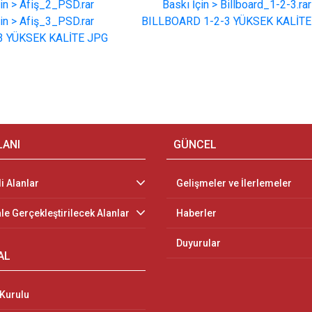
çin > Afiş_2_PSD.rar
Baskı İçin > Billboard_1-2-3.rar
çin > Afiş_3_PSD.rar
BILLBOARD 1-2-3 YÜKSEK KALİTE
-3 YÜKSEK KALİTE JPG
LANI
GÜNCEL
li Alanlar
Gelişmeler ve İlerlemeler
le Gerçekleştirilecek Alanlar
Haberler
Duyurular
AL
Kurulu