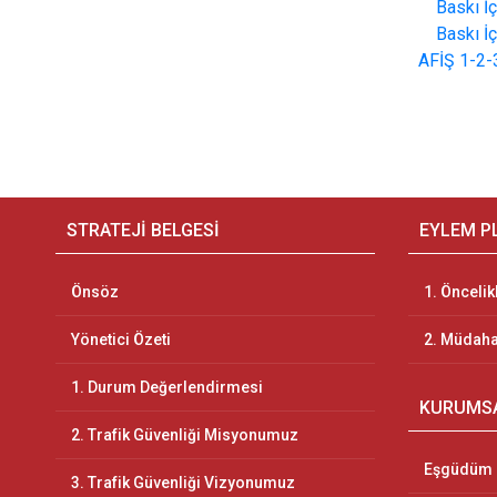
Baskı İ
Baskı İ
AFİŞ 1-2
STRATEJİ BELGESİ
EYLEM P
Önsöz
1. Öncelik
Yönetici Özeti
2. Müdaha
1. Durum Değerlendirmesi
KURUMS
2. Trafik Güvenliği Misyonumuz
Eşgüdüm 
3. Trafik Güvenliği Vizyonumuz